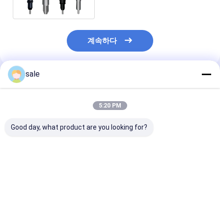
C6.6 엔진
계속하다
sale
추천된 제품
5:20 PM
Good day, what product are you looking for?
좋은 테스트 고성능 연
171-9710 0R-9348
3126E 3126B
료 인젝터
174-7527 198-7912
일 인젝터 173-9
593597C91R
232-1170 232-8756
173-9268 173
593597C91r 177-
179-6020 디젤 엔진 연
173-9379 222
4753 1774752
료 인젝터
디젤 연료 분사 0
최고의 가격
최고의 가격
최고의 
1774753 177-4752
9349 10R-9238