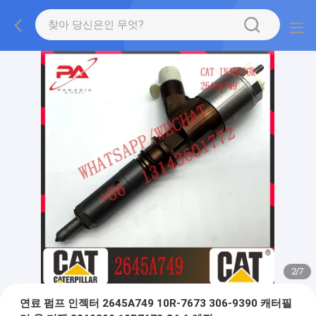
2
/
7
연료 펌프 인젝터 2645A749 10R-7673 306-9390 캐터필