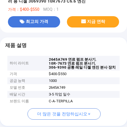
러 용 디젤 3069390 10R7673 C6.6 엔진
가격：$400-$550
MOQ：1
최고의 가격
지금 연락
제품 설명
,
2645A749 연료 펌프 분사기
하이 라이트
,
10R-7673 연료 펌프 분사기
306-9390 공통 레일 디젤 엔진 분사 장치
가격
$400-$550
공급 능력
1000
모델 번호
2645A749
배달 시간
3-5 작업 일수
브랜드 이름
C-A-TERPILLA
더 많은 것을 전망하십시오