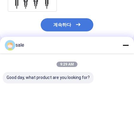
A40E
계속하다
sale
추천된 제품
9:29 AM
Good day, what product are you looking for?
공장 장비 제조 엔진 수
고품질 자동차 부품 연
고품질 자동차 부
리 부품 연료 단위 펌프
료 인젝터
입기 BEBJ1D01
BEBU4B00200
BEBR3B01100
BEBR3A01000
1625753
1914474
BEBR3A01100
BEBU5A00000
BEBR3A01100
최고의 가격
최고의 가격
최고의 
BEBU2C00300
1934321