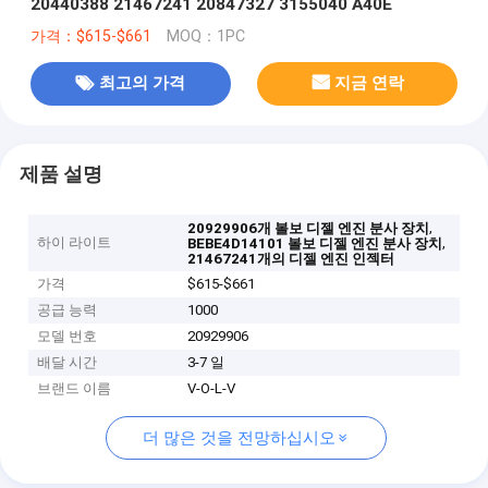
20440388 21467241 20847327 3155040 A40E
가격：$615-$661
MOQ：1PC
최고의 가격
지금 연락
제품 설명
,
20929906개 볼보 디젤 엔진 분사 장치
하이 라이트
,
BEBE4D14101 볼보 디젤 엔진 분사 장치
21467241개의 디젤 엔진 인젝터
가격
$615-$661
공급 능력
1000
모델 번호
20929906
배달 시간
3-7 일
브랜드 이름
V-O-L-V
더 많은 것을 전망하십시오