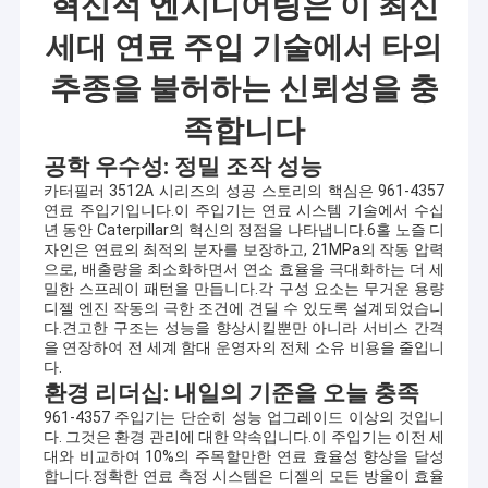
혁신적 엔지니어링은 이 최신
세대 연료 주입 기술에서 타의
추종을 불허하는 신뢰성을 충
족합니다
공학 우수성: 정밀 조작 성능
카터필러 3512A 시리즈의 성공 스토리의 핵심은 961-4357
연료 주입기입니다.이 주입기는 연료 시스템 기술에서 수십
년 동안 Caterpillar의 혁신의 정점을 나타냅니다.6홀 노즐 디
자인은 연료의 최적의 분자를 보장하고, 21MPa의 작동 압력
으로, 배출량을 최소화하면서 연소 효율을 극대화하는 더 세
밀한 스프레이 패턴을 만듭니다.각 구성 요소는 무거운 용량
디젤 엔진 작동의 극한 조건에 견딜 수 있도록 설계되었습니
다.견고한 구조는 성능을 향상시킬뿐만 아니라 서비스 간격
을 연장하여 전 세계 함대 운영자의 전체 소유 비용을 줄입니
다.
환경 리더십: 내일의 기준을 오늘 충족
961-4357 주입기는 단순히 성능 업그레이드 이상의 것입니
다. 그것은 환경 관리에 대한 약속입니다.이 주입기는 이전 세
대와 비교하여 10%의 주목할만한 연료 효율성 향상을 달성
합니다.정확한 연료 측정 시스템은 디젤의 모든 방울이 효율