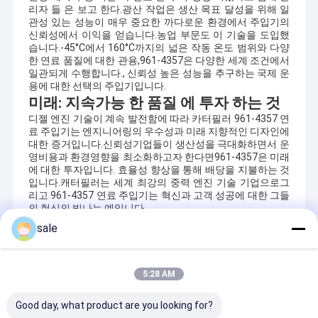
리자 들 은 보고 한다.광산 작업은 생산 목표 달성을 위해 일
관성 있는 성능이 매우 중요한 까다로운 환경에서 주입기의
신뢰성에서 이익을 얻습니다.농업 부문도 이 기술을 도입했
습니다.-45°C에서 160°C까지의 넓은 작동 온도 범위와 다양
한 연료 품질에 대한 관용,961-4357은 다양한 세계 조건에서
일관되게 수행합니다., 신뢰성 높은 성능을 추구하는 국제 운
용에 대한 선택의 주입기입니다.
미래: 지속가능 한 품질 에 투자 하는 것
디젤 엔진 기술이 계속 발전함에 따라 카터필러 961-4357 연
료 주입기는 엔지니어링의 우수성과 미래 지향적인 디자인에
대한 증거입니다.신뢰성기업들이 생산성을 극대화하면서 운
영비용과 환경영향을 최소화하고자 한다면961-4357은 미래
에 대한 투자입니다. 효율성 향상을 통해 배당을 지불하는 것
입니다.캐터필러는 세계 최강의 중력 엔진 기술 기업으로그
리고 961-4357 연료 주입기는 혁신과 고객 성공에 대한 그들
의 헌신의 빛나는 예입니다.
sale
Recommended Products
5:28 AM
Good day, what product are you looking for?