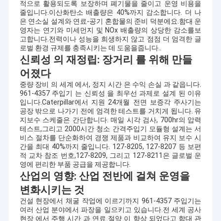
적으로 활용되도록 보장하며 폐기물을 줄이고 운영 비용을
줄입니다.이산화탄소 배출량은 40%까지 감소합니다. 더 나
은 연소실 설계와 연료-공기 혼합물의 준비 덕분에요.함대 운
영자는 연기와 미세먼지 및 NOx 배출량의 상당한 감소를보
고합니다.전력이나 성능을 희생하지 않고 점점 더 엄격한 글
로벌 환경 규제를 충족시키는 데 도움을줍니다..
신뢰성 의 재정립: 장거리 를 위해 만들
어졌다
중량 장비 의 세계 에서, 정지 시간 은 수익 손실 과 같읍니다.
961-4357 주입기 는 신뢰성 을 최우선 과제로 설계 된 이유
입니다.Caterpillar에서 지원 24개월 전면 보증각 주사기는
공장 밖으로 나가기 전에 엄격한 테스트를 거치게 됩니다. 유
지보수 스케줄은 간단합니다. 매일 시각 검사, 700hr의 압력
테스트,그리고 2000시간 청소 간격주입기 모듈형 설계는 서
비스 절차를 단순화하여 경쟁 제품과 비교하여 유지 보수 시
간을 최대 40%까지 줄입니다. 127-8205, 127-8207 등 보편
적 교차 참조 번호,127-8209, 그리고 127-8211은 글로벌 운
영에 편리한 부품 공급을 제공합니다.
산업의 영향: 산업 전반에 걸쳐 운영을
변화시키는 것
건설 현장에서 채굴 작업에 이르기까지 961-4357 주입기는
여러 산업 분야에서 파장을 일으키고 있습니다.전 세계 공사
현장 에서 주행 시간 과 연료 절약 이 향상 되었다고 함대 관